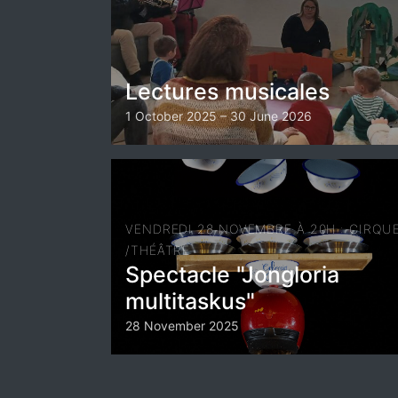
Lectures musicales
1 October 2025 – 30 June 2026
VENDREDI 28 NOVEMBRE À 20H : CIRQU
/THÉÂTRE
Spectacle "Jongloria
multitaskus"
28 November 2025