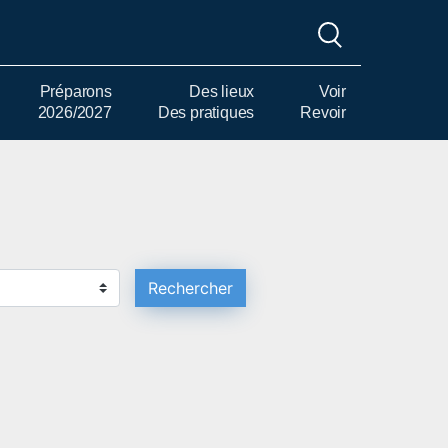
Préparons
Des lieux
Voir
2026/2027
Des pratiques
Revoir
Rechercher