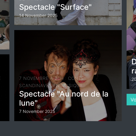
Spectacle "Surface"
14 November 2025
D
r
E
7 NOVEMBRE À 20H : CONTE
20
SCANDINAVES EN MUSIQUE
Spectacle "Au nord de la
Vo
lune"
7 November 2025