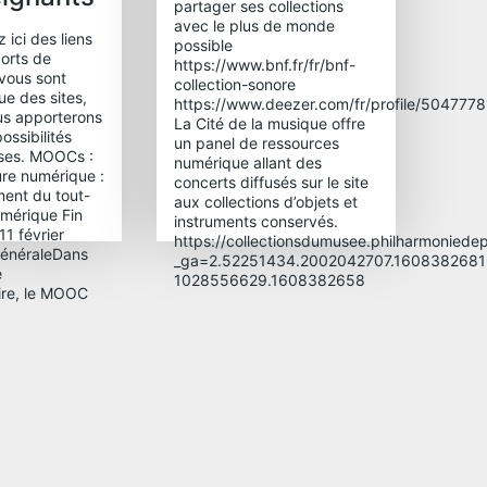
partager ses collections
avec le plus de monde
 ici des liens
possible
orts de
https://www.bnf.fr/fr/bnf-
 vous sont
collection-sonore
ue des sites,
https://www.deezer.com/fr/profile/504777
ous apporterons
La Cité de la musique offre
ossibilités
un panel de ressources
sses. MOOCs :
numérique allant des
ure numérique :
concerts diffusés sur le site
ent du tout-
aux collections d’objets et
numérique Fin
instruments conservés.
 11 février
https://collectionsdumusee.philharmoniedepa
généraleDans
_ga=2.52251434.2002042707.1608382681
e
1028556629.1608382658
aire, le MOOC