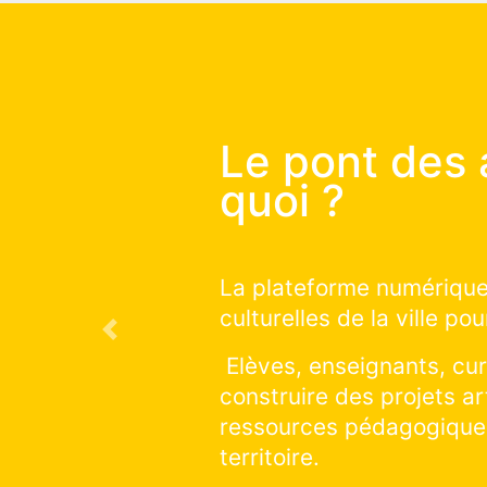
Le pont
commen
Vous souhaitez
qui auront lieu 
Previous
Vous souhaitez 
sur la saison e
cliquer et explo