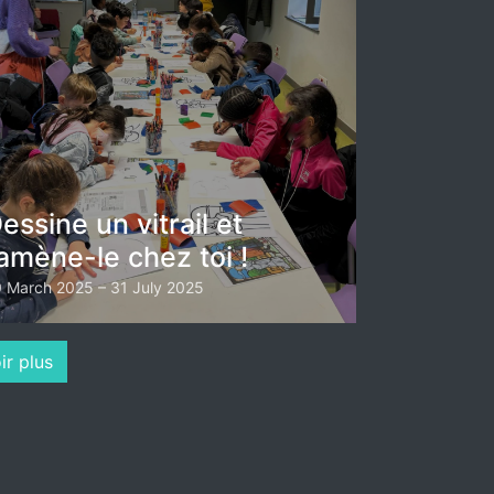
essine un vitrail et
amène-le chez toi !
 March 2025 – 31 July 2025
ir plus