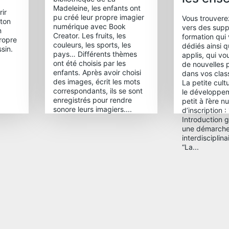
Madeleine, les enfants ont
ir
pu créé leur propre imagier
Vous trouverez
 ton
numérique avec Book
vers des supp
n
Creator. Les fruits, les
formation qui
ropre
couleurs, les sports, les
dédiés ainsi q
sin.
pays… Différents thèmes
applis, qui v
ont été choisis par les
de nouvelles p
enfants. Après avoir choisi
dans vos cla
des images, écrit les mots
La petite cult
correspondants, ils se sont
le développem
enregistrés pour rendre
petit à l’ère 
sonore leurs imagiers....
d’inscription :
Introduction 
une démarch
interdisciplin
“La...