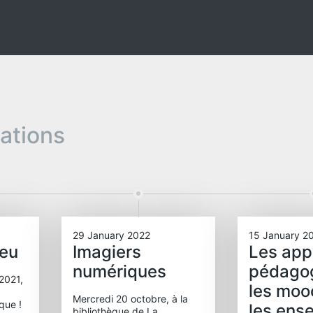
pations
29 January 2022
15 January 2
jeu
Imagiers
Les app
numériques
pédago
2021,
les moo
Mercredi 20 octobre, à la
èque !
les ens
bibliothèque de La