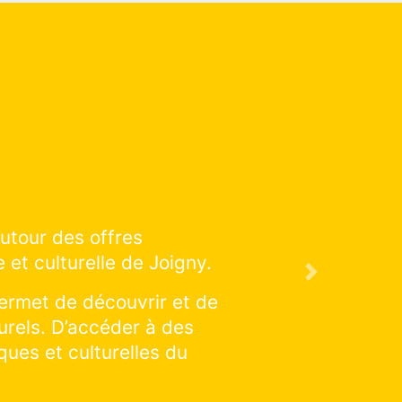
éducation artistique et culturelle
son à venir !
Next
réalisations : cliquer et explorer
iquer une discipline en particulier :