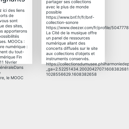
partager ses collections
avec le plus de monde
 ici des liens
possible
orts de
https://www.bnf.fr/fr/bnf-
 vous sont
collection-sonore
ue des sites,
https://www.deezer.com/fr/profile/504777
ous apporterons
La Cité de la musique offre
ossibilités
un panel de ressources
sses. MOOCs :
numérique allant des
ure numérique :
concerts diffusés sur le site
ent du tout-
aux collections d’objets et
numérique Fin
instruments conservés.
 11 février
https://collectionsdumusee.philharmoniedepa
généraleDans
_ga=2.52251434.2002042707.1608382681
e
1028556629.1608382658
aire, le MOOC