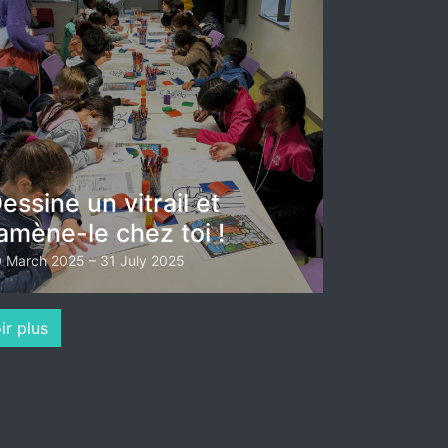
essine un vitrail et
amène-le chez toi !
 March 2025 – 31 July 2025
ir plus