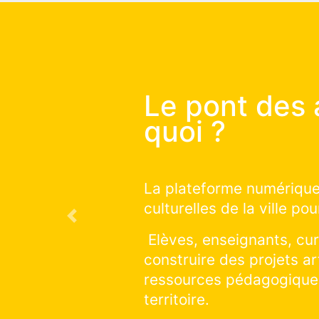
Le pont 
comment
Vous souhaitez c
qui auront lieu su
Previous
Vous souhaitez d
sur la saison en 
cliquer et explore