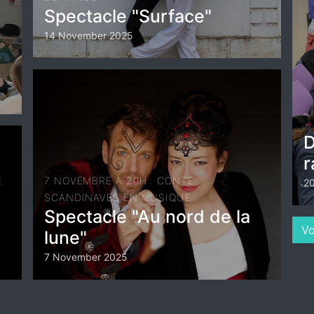
Spectacle "Surface"
14 November 2025
D
r
E
7 NOVEMBRE À 20H : CONTE
20
SCANDINAVES EN MUSIQUE
Spectacle "Au nord de la
Vo
lune"
7 November 2025