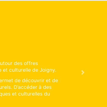
ucation artistique et culturelle
n à venir !
Next
alisations : cliquer et explorer
uer une discipline en particulier :