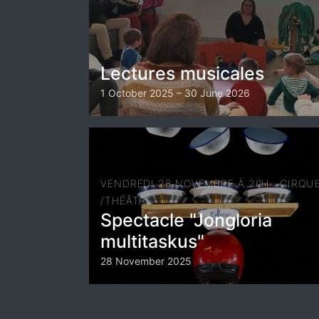
Lectures musicales
1 October 2025 – 30 June 2026
VENDREDI 28 NOVEMBRE À 20H : CIRQU
/THÉÂTRE
Spectacle "Jongloria
multitaskus"
28 November 2025