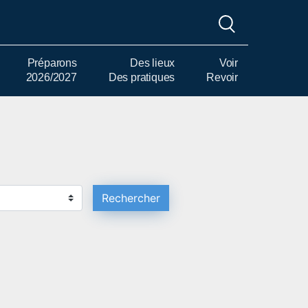
Préparons
Des lieux
Voir
2026/2027
Des pratiques
Revoir
Rechercher