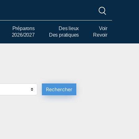
Préparons
Des lieux
Voir
2026/2027
Des pratiques
Revoir
Rechercher