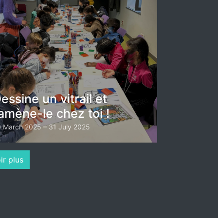
essine un vitrail et
amène-le chez toi !
 March 2025 – 31 July 2025
ir plus