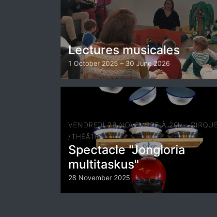
Lectures musicales
1 October 2025 – 30 June 2026
VENDREDI 28 NOVEMBRE À 20H : CIRQU
/THÉÂTRE
Spectacle "Jongloria
multitaskus"
28 November 2025