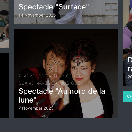
Spectacle "Surface"
14 November 2025
D
r
E
7 NOVEMBRE À 20H : CONTE
20
SCANDINAVES EN MUSIQUE
Spectacle "Au nord de la
Vo
lune"
7 November 2025