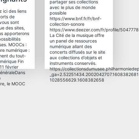
partager ses collections
avec le plus de monde
 ici des liens
possible
orts de
https://www.bnf.fr/fr/bnf-
 vous sont
collection-sonore
ue des sites,
https://www.deezer.com/fr/profile/504777
ous apporterons
La Cité de la musique offre
ossibilités
un panel de ressources
sses. MOOCs :
numérique allant des
ure numérique :
concerts diffusés sur le site
ent du tout-
aux collections d’objets et
numérique Fin
instruments conservés.
 11 février
https://collectionsdumusee.philharmoniedepa
généraleDans
_ga=2.52251434.2002042707.1608382681
e
1028556629.1608382658
aire, le MOOC