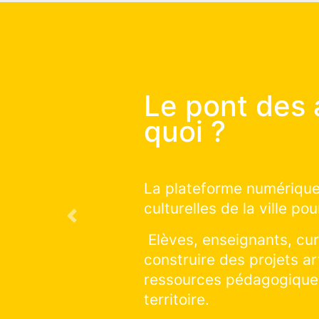
Le pont
commen
Vous souhaitez
qui auront lieu 
Previous
Vous souhaitez 
sur la saison e
cliquer et explo