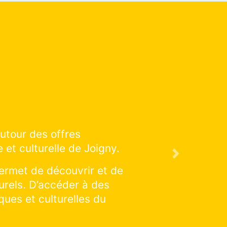
éducation artistique et culturelle
son à venir !
Next
réalisations : cliquer et explorer
iquer une discipline en particulier :