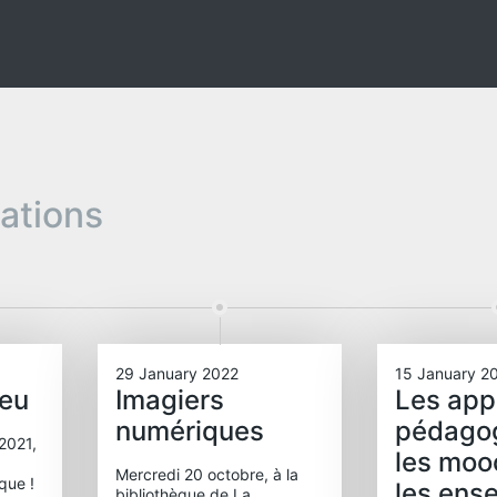
pations
29 January 2022
15 January 2
jeu
Imagiers
Les app
numériques
pédago
2021,
les moo
Mercredi 20 octobre, à la
èque !
les ens
bibliothèque de La