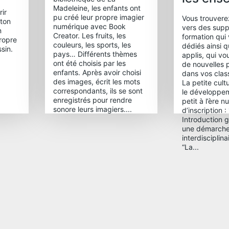
Madeleine, les enfants ont
ir
pu créé leur propre imagier
Vous trouverez
 ton
numérique avec Book
vers des supp
n
Creator. Les fruits, les
formation qui
ropre
couleurs, les sports, les
dédiés ainsi q
sin.
pays… Différents thèmes
applis, qui v
ont été choisis par les
de nouvelles p
enfants. Après avoir choisi
dans vos cla
des images, écrit les mots
La petite cult
correspondants, ils se sont
le développem
enregistrés pour rendre
petit à l’ère 
sonore leurs imagiers....
d’inscription :
Introduction 
une démarch
interdisciplin
“La...