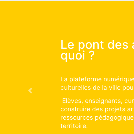
Le pont 
comment
Vous souhaitez c
qui auront lieu su
Previous
Vous souhaitez d
sur la saison en 
cliquer et explore