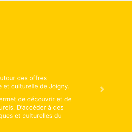
ucation artistique et culturelle
n à venir !
Next
alisations : cliquer et explorer
uer une discipline en particulier :