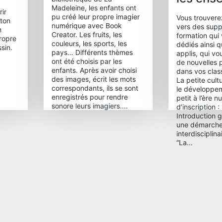
Madeleine, les enfants ont
ir
pu créé leur propre imagier
Vous trouverez
 ton
numérique avec Book
vers des supp
n
Creator. Les fruits, les
formation qui
ropre
couleurs, les sports, les
dédiés ainsi q
sin.
pays… Différents thèmes
applis, qui v
ont été choisis par les
de nouvelles p
enfants. Après avoir choisi
dans vos cla
des images, écrit les mots
La petite cult
correspondants, ils se sont
le développem
enregistrés pour rendre
petit à l’ère 
sonore leurs imagiers....
d’inscription :
Introduction 
une démarch
interdisciplin
“La...