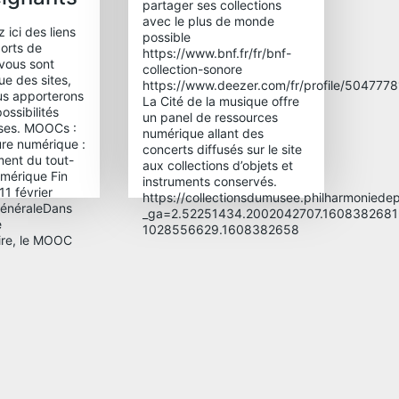
partager ses collections
avec le plus de monde
 ici des liens
possible
orts de
https://www.bnf.fr/fr/bnf-
 vous sont
collection-sonore
ue des sites,
https://www.deezer.com/fr/profile/504777
ous apporterons
La Cité de la musique offre
ossibilités
un panel de ressources
sses. MOOCs :
numérique allant des
ure numérique :
concerts diffusés sur le site
ent du tout-
aux collections d’objets et
numérique Fin
instruments conservés.
 11 février
https://collectionsdumusee.philharmoniedepa
généraleDans
_ga=2.52251434.2002042707.1608382681
e
1028556629.1608382658
aire, le MOOC