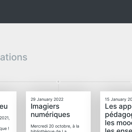
pations
29 January 2022
15 January 2
jeu
Imagiers
Les app
numériques
pédago
2021,
les moo
Mercredi 20 octobre, à la
èque !
les ens
bibliothèque de La