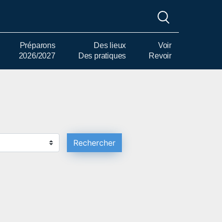
Préparons
Des lieux
Voir
2026/2027
Des pratiques
Revoir
Rechercher