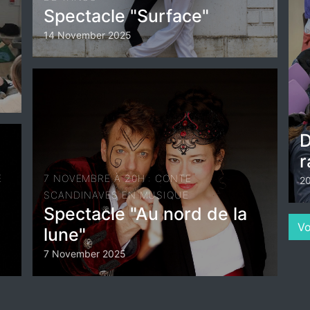
Spectacle "Surface"
14 November 2025
D
r
E
7 NOVEMBRE À 20H : CONTE
20
SCANDINAVES EN MUSIQUE
Spectacle "Au nord de la
Vo
lune"
7 November 2025