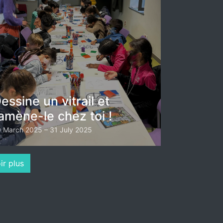
essine un vitrail et
amène-le chez toi !
 March 2025 – 31 July 2025
ir plus