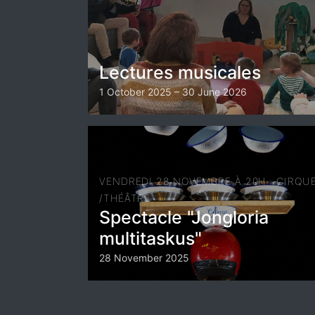
Lectures musicales
1 October 2025 – 30 June 2026
VENDREDI 28 NOVEMBRE À 20H : CIRQU
/THÉÂTRE
Spectacle "Jongloria
multitaskus"
28 November 2025