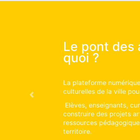
Le pont
commen
Vous souhaitez
qui auront lieu 
Previous
Vous souhaitez 
sur la saison e
cliquer et explo