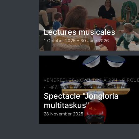
Lectures musicales
1 October 2025 – 30 June 2026
VENDREDI 28 NOVEMBRE À 20H : CIRQU
/THÉÂTRE
Spectacle "Jongloria
multitaskus"
28 November 2025