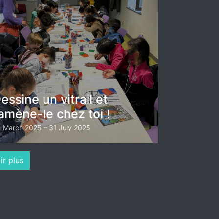
essine un vitrail et
amène-le chez toi !
 March 2025 – 31 July 2025
ir plus