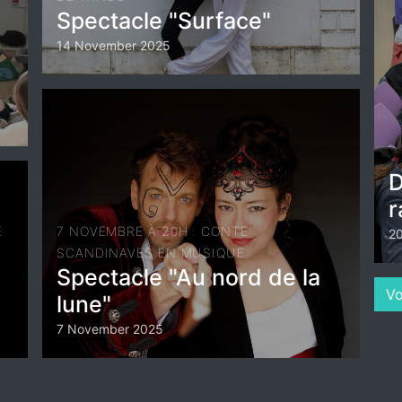
Spectacle "Surface"
14 November 2025
D
r
E
7 NOVEMBRE À 20H : CONTE
20
SCANDINAVES EN MUSIQUE
Spectacle "Au nord de la
Vo
lune"
7 November 2025