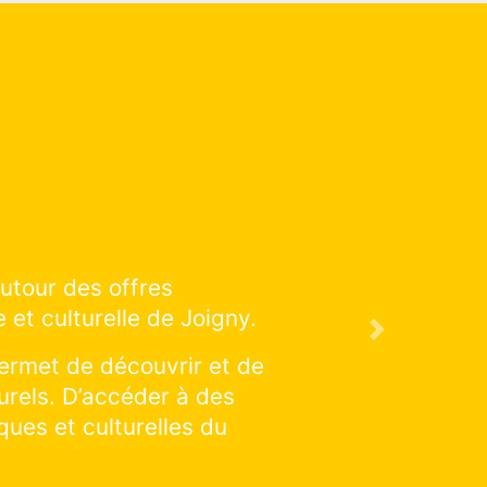
éducation artistique et culturelle
son à venir !
Next
réalisations : cliquer et explorer
iquer une discipline en particulier :