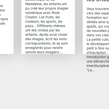
Madeleine, les enfants ont
ir
pu créé leur propre imagier
Vous trouverez
 ton
numérique avec Book
vers des supp
n
Creator. Les fruits, les
formation qui
ropre
couleurs, les sports, les
dédiés ainsi q
sin.
pays… Différents thèmes
applis, qui v
ont été choisis par les
de nouvelles p
enfants. Après avoir choisi
dans vos cla
des images, écrit les mots
La petite cult
correspondants, ils se sont
le développem
enregistrés pour rendre
petit à l’ère 
sonore leurs imagiers....
d’inscription :
Introduction 
une démarch
interdisciplin
“La...