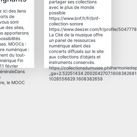
partager ses collections
avec le plus de monde
 ici des liens
possible
orts de
https://www.bnf.fr/fr/bnf-
 vous sont
collection-sonore
ue des sites,
https://www.deezer.com/fr/profile/504777
ous apporterons
La Cité de la musique offre
ossibilités
un panel de ressources
sses. MOOCs :
numérique allant des
ure numérique :
concerts diffusés sur le site
ent du tout-
aux collections d’objets et
numérique Fin
instruments conservés.
 11 février
https://collectionsdumusee.philharmoniedepa
généraleDans
_ga=2.52251434.2002042707.1608382681
e
1028556629.1608382658
aire, le MOOC