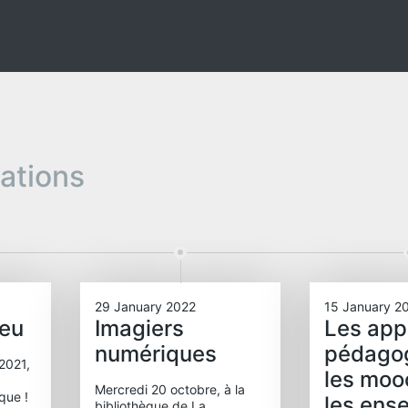
pations
29 January 2022
15 January 2
jeu
Imagiers
Les app
numériques
pédago
2021,
les moo
Mercredi 20 octobre, à la
èque !
les ens
bibliothèque de La