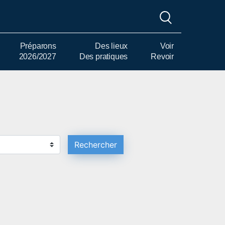
Préparons
Des lieux
Voir
2026/2027
Des pratiques
Revoir
Rechercher