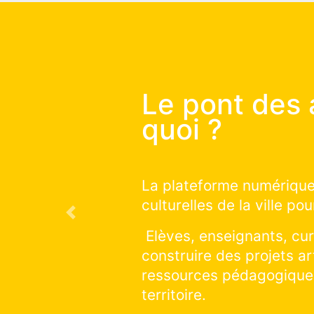
Le pont des
comment ç
Vous souhaitez constr
qui auront lieu sur le
Previous
Vous souhaitez découv
sur la saison en cours
cliquer et explorer tou