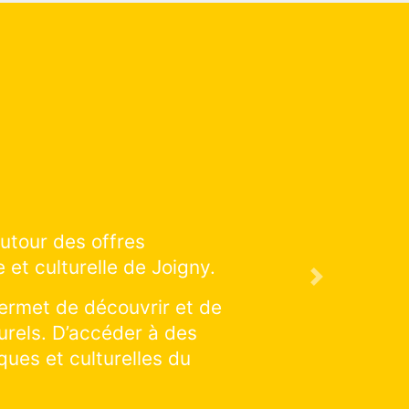
ion artistique et culturelle
venir !
Next
ations : cliquer et explorer
ne discipline en particulier :