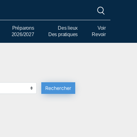
Préparons
Des lieux
Voir
2026/2027
Des pratiques
Revoir
Rechercher