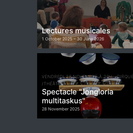
Lectures musicales
1 October 2025 – 30 June 2026
VENDREDI 28 NOVEMBRE À 20H : CIRQU
/THÉÂTRE
Spectacle "Jongloria
multitaskus"
28 November 2025