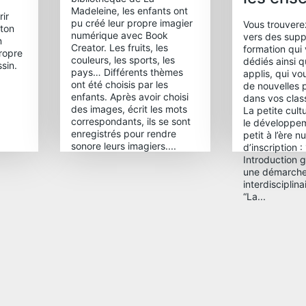
Madeleine, les enfants ont
ir
pu créé leur propre imagier
Vous trouverez
 ton
numérique avec Book
vers des supp
n
Creator. Les fruits, les
formation qui
ropre
couleurs, les sports, les
dédiés ainsi q
sin.
pays… Différents thèmes
applis, qui v
ont été choisis par les
de nouvelles p
enfants. Après avoir choisi
dans vos cla
des images, écrit les mots
La petite cult
correspondants, ils se sont
le développem
enregistrés pour rendre
petit à l’ère 
sonore leurs imagiers....
d’inscription :
Introduction 
une démarch
interdisciplin
“La...