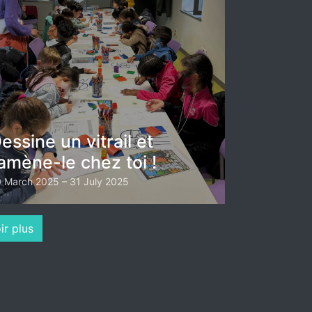
essine un vitrail et
amène-le chez toi !
 March 2025 – 31 July 2025
ir plus