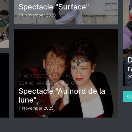
Spectacle "Surface"
14 November 2025
D
r
E
7 NOVEMBRE À 20H : CONTE
20
SCANDINAVES EN MUSIQUE
Spectacle "Au nord de la
Vo
lune"
7 November 2025