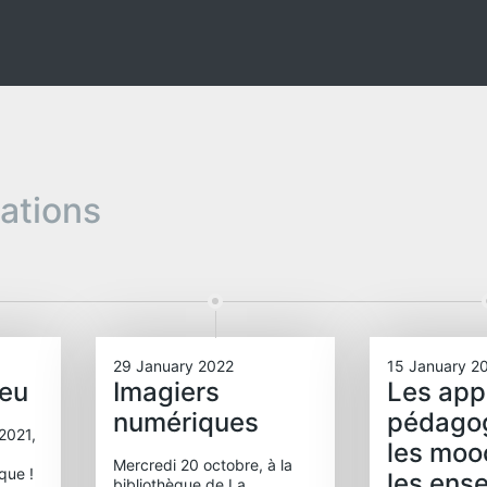
pations
29 January 2022
15 January 2
jeu
Imagiers
Les app
numériques
pédago
2021,
les moo
Mercredi 20 octobre, à la
èque !
les ens
bibliothèque de La