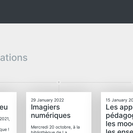
pations
29 January 2022
15 January 2
jeu
Imagiers
Les app
numériques
pédago
2021,
les moo
Mercredi 20 octobre, à la
èque !
les ens
bibliothèque de La