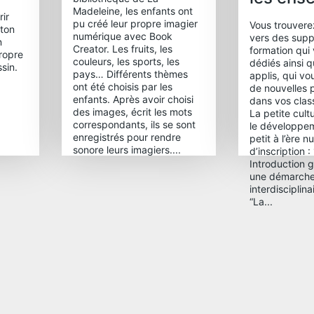
Madeleine, les enfants ont
ir
pu créé leur propre imagier
Vous trouverez
 ton
numérique avec Book
vers des supp
n
Creator. Les fruits, les
formation qui
ropre
couleurs, les sports, les
dédiés ainsi q
sin.
pays… Différents thèmes
applis, qui v
ont été choisis par les
de nouvelles p
enfants. Après avoir choisi
dans vos cla
des images, écrit les mots
La petite cult
correspondants, ils se sont
le développem
enregistrés pour rendre
petit à l’ère 
sonore leurs imagiers....
d’inscription :
Introduction 
une démarch
interdisciplin
“La...