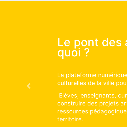
Le pon
comme
Vous souhait
qui auront li
Previous
Vous souhait
sur la saison
cliquer et exp