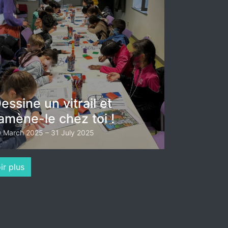
essine un vitrail et
amène-le chez toi !
 March 2025 – 31 July 2025
ir plus