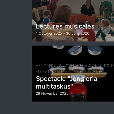
Lectures musicales
1 October 2025 – 30 June 2026
VENDREDI 28 NOVEMBRE À 20H : CIRQU
/THÉÂTRE
Spectacle "Jongloria
multitaskus"
28 November 2025