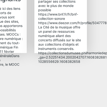
partager ses collections
avec le plus de monde
 ici des liens
possible
orts de
https://www.bnf.fr/fr/bnf-
 vous sont
collection-sonore
ue des sites,
https://www.deezer.com/fr/profile/504777
ous apporterons
La Cité de la musique offre
ossibilités
un panel de ressources
sses. MOOCs :
numérique allant des
ure numérique :
concerts diffusés sur le site
ent du tout-
aux collections d’objets et
numérique Fin
instruments conservés.
 11 février
https://collectionsdumusee.philharmoniedepa
généraleDans
_ga=2.52251434.2002042707.1608382681
e
1028556629.1608382658
aire, le MOOC