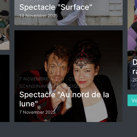
Spectacle "Surface"
14 November 2025
D
r
E
7 NOVEMBRE À 20H : CONTE
20
SCANDINAVES EN MUSIQUE
Spectacle "Au nord de la
Vo
lune"
7 November 2025