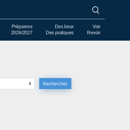
Préparons
Des lieux
Voir
2026/2027
Des pratiques
Revoir
Rechercher