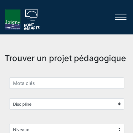
Trouver un projet pédagogique