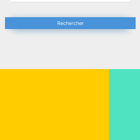
Rechercher